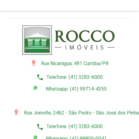
pin_drop
Rua Nicarágua, 491 Curitiba/PR
phone
Telefone: (41) 3283-6000
Whatsapp: (41) 99714-4355
pin_drop
Rua Joinville, 2462 - São Pedro - São José dos Pinh
phone
Telefone: (41) 3283-6000
Whatsapp: (41) 99800-0041