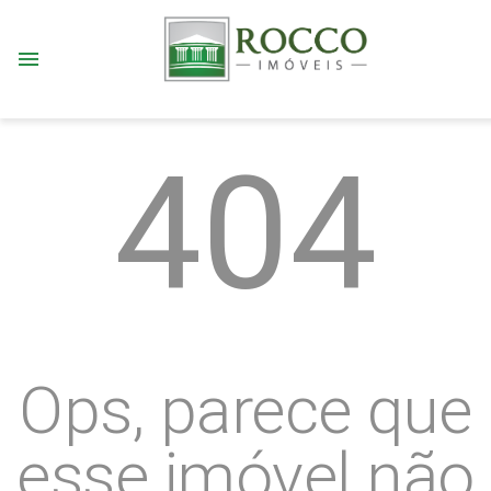
menu
404
Ops, parece que
esse imóvel não