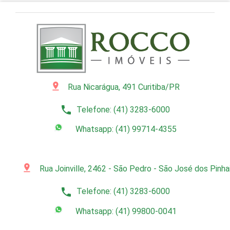
pin_drop
Rua Nicarágua, 491 Curitiba/PR
phone
Telefone: (41) 3283-6000
Whatsapp: (41) 99714-4355
pin_drop
Rua Joinville, 2462 - São Pedro - São José dos Pinh
phone
Telefone: (41) 3283-6000
Whatsapp: (41) 99800-0041