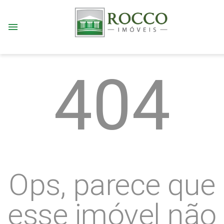
menu
404
Ops, parece que
esse imóvel não