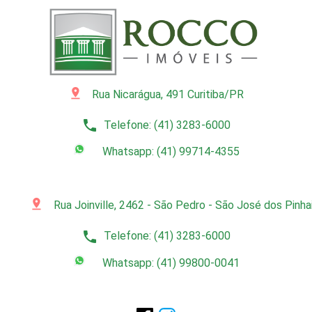
pin_drop
Rua Nicarágua, 491 Curitiba/PR
phone
Telefone: (41) 3283-6000
Whatsapp: (41) 99714-4355
pin_drop
Rua Joinville, 2462 - São Pedro - São José dos Pinh
phone
Telefone: (41) 3283-6000
Whatsapp: (41) 99800-0041