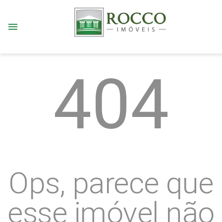
menu
404
Ops, parece que
esse imóvel não