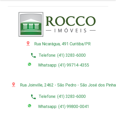
pin_drop
Rua Nicarágua, 491 Curitiba/PR
phone
Telefone: (41) 3283-6000
Whatsapp: (41) 99714-4355
pin_drop
Rua Joinville, 2462 - São Pedro - São José dos Pinh
phone
Telefone: (41) 3283-6000
Whatsapp: (41) 99800-0041