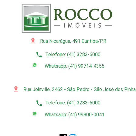
pin_drop
Rua Nicarágua, 491 Curitiba/PR
phone
Telefone: (41) 3283-6000
Whatsapp: (41) 99714-4355
pin_drop
Rua Joinville, 2462 - São Pedro - São José dos Pinh
phone
Telefone: (41) 3283-6000
Whatsapp: (41) 99800-0041