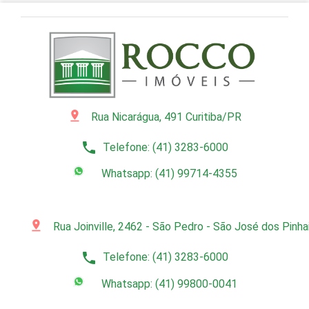
pin_drop
Rua Nicarágua, 491 Curitiba/PR
phone
Telefone: (41) 3283-6000
Whatsapp: (41) 99714-4355
pin_drop
Rua Joinville, 2462 - São Pedro - São José dos Pinh
phone
Telefone: (41) 3283-6000
Whatsapp: (41) 99800-0041