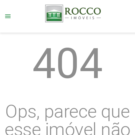
menu
404
Ops, parece que
esse imóvel não