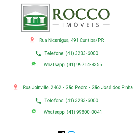
pin_drop
Rua Nicarágua, 491 Curitiba/PR
phone
Telefone: (41) 3283-6000
Whatsapp: (41) 99714-4355
pin_drop
Rua Joinville, 2462 - São Pedro - São José dos Pinh
phone
Telefone: (41) 3283-6000
Whatsapp: (41) 99800-0041