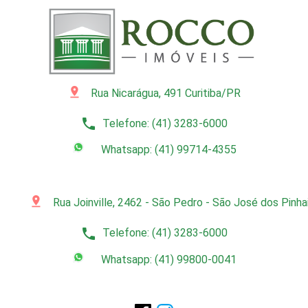
pin_drop
Rua Nicarágua, 491 Curitiba/PR
phone
Telefone: (41) 3283-6000
Whatsapp: (41) 99714-4355
pin_drop
Rua Joinville, 2462 - São Pedro - São José dos Pinh
phone
Telefone: (41) 3283-6000
Whatsapp: (41) 99800-0041