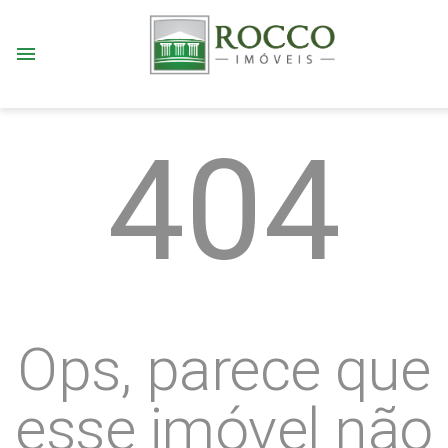
menu
404
Ops, parece que
esse imóvel não