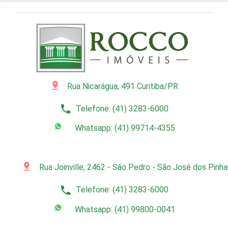
pin_drop
Rua Nicarágua, 491 Curitiba/PR
phone
Telefone: (41) 3283-6000
Whatsapp: (41) 99714-4355
pin_drop
Rua Joinville, 2462 - São Pedro - São José dos Pinh
phone
Telefone: (41) 3283-6000
Whatsapp: (41) 99800-0041