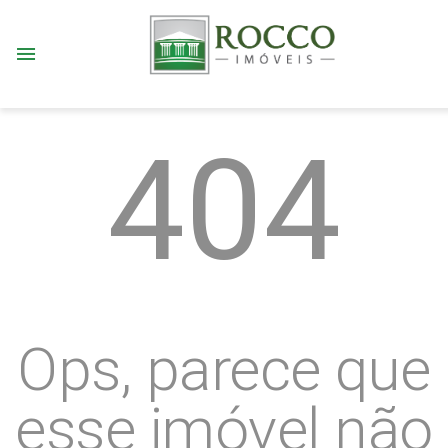
menu
404
Ops, parece que
esse imóvel não