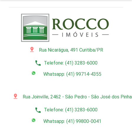
pin_drop
Rua Nicarágua, 491 Curitiba/PR
phone
Telefone: (41) 3283-6000
Whatsapp: (41) 99714-4355
pin_drop
Rua Joinville, 2462 - São Pedro - São José dos Pinh
phone
Telefone: (41) 3283-6000
Whatsapp: (41) 99800-0041