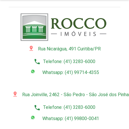
pin_drop
Rua Nicarágua, 491 Curitiba/PR
phone
Telefone: (41) 3283-6000
Whatsapp: (41) 99714-4355
pin_drop
Rua Joinville, 2462 - São Pedro - São José dos Pinh
phone
Telefone: (41) 3283-6000
Whatsapp: (41) 99800-0041