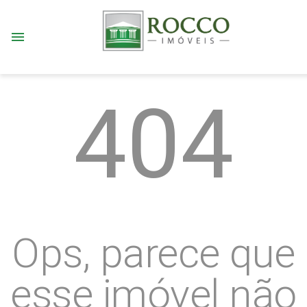
menu
404
Ops, parece que
esse imóvel não