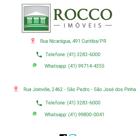
pin_drop
Rua Nicarágua, 491 Curitiba/PR
phone
Telefone: (41) 3283-6000
Whatsapp: (41) 99714-4355
pin_drop
Rua Joinville, 2462 - São Pedro - São José dos Pinh
phone
Telefone: (41) 3283-6000
Whatsapp: (41) 99800-0041