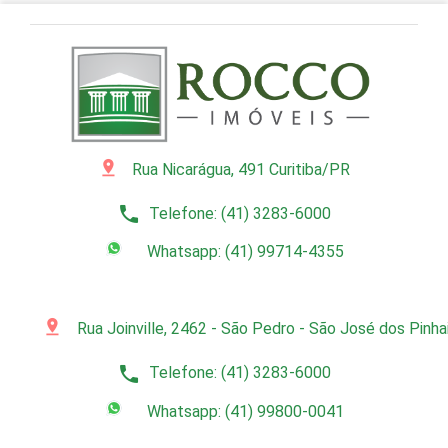
pin_drop
Rua Nicarágua, 491 Curitiba/PR
phone
Telefone: (41) 3283-6000
Whatsapp: (41) 99714-4355
pin_drop
Rua Joinville, 2462 - São Pedro - São José dos Pinh
phone
Telefone: (41) 3283-6000
Whatsapp: (41) 99800-0041