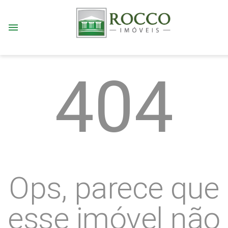
menu
404
Ops, parece que
esse imóvel não