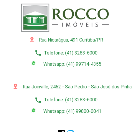
pin_drop
Rua Nicarágua, 491 Curitiba/PR
phone
Telefone: (41) 3283-6000
Whatsapp: (41) 99714-4355
pin_drop
Rua Joinville, 2462 - São Pedro - São José dos Pinh
phone
Telefone: (41) 3283-6000
Whatsapp: (41) 99800-0041