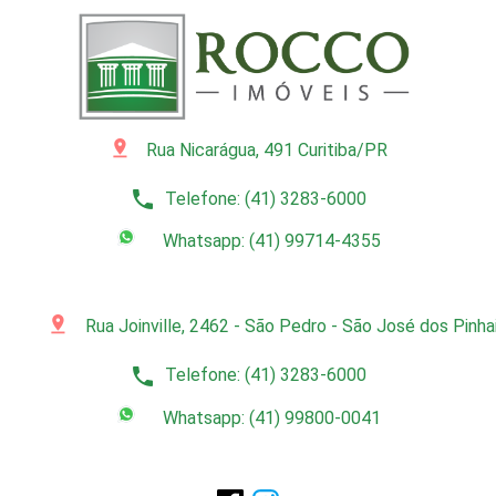
pin_drop
Rua Nicarágua, 491 Curitiba/PR
phone
Telefone: (41) 3283-6000
Whatsapp: (41) 99714-4355
pin_drop
Rua Joinville, 2462 - São Pedro - São José dos Pinh
phone
Telefone: (41) 3283-6000
Whatsapp: (41) 99800-0041