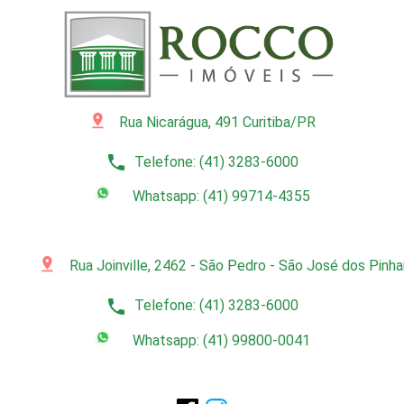
pin_drop
Rua Nicarágua, 491 Curitiba/PR
phone
Telefone: (41) 3283-6000
Whatsapp: (41) 99714-4355
pin_drop
Rua Joinville, 2462 - São Pedro - São José dos Pinh
phone
Telefone: (41) 3283-6000
Whatsapp: (41) 99800-0041