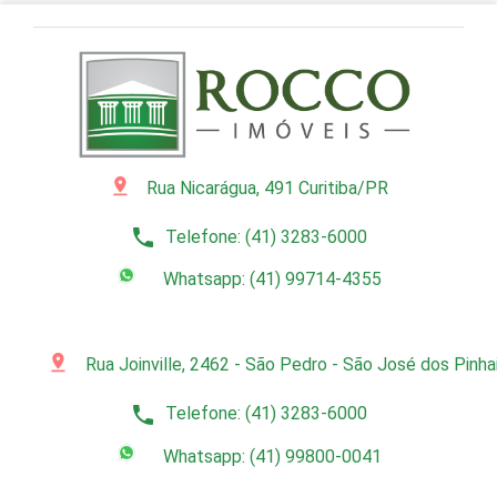
pin_drop
Rua Nicarágua, 491 Curitiba/PR
phone
Telefone: (41) 3283-6000
Whatsapp: (41) 99714-4355
pin_drop
Rua Joinville, 2462 - São Pedro - São José dos Pinh
phone
Telefone: (41) 3283-6000
Whatsapp: (41) 99800-0041