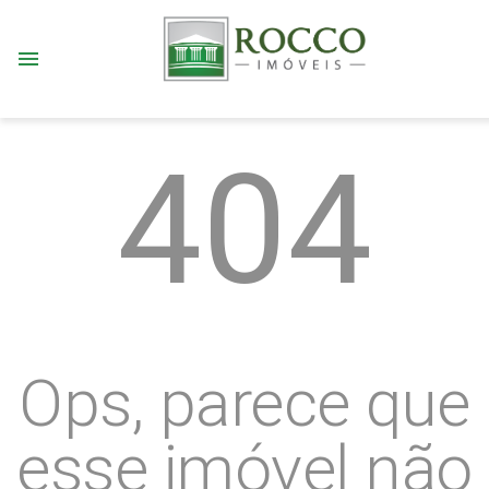
menu
404
Ops, parece que
esse imóvel não