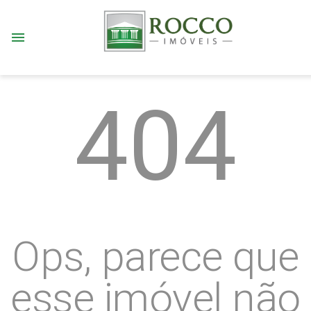
menu
404
Ops, parece que
esse imóvel não