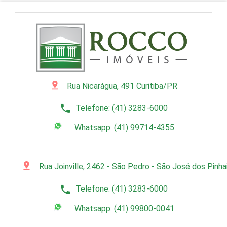
pin_drop
Rua Nicarágua, 491 Curitiba/PR
phone
Telefone: (41) 3283-6000
Whatsapp: (41) 99714-4355
pin_drop
Rua Joinville, 2462 - São Pedro - São José dos Pinh
phone
Telefone: (41) 3283-6000
Whatsapp: (41) 99800-0041