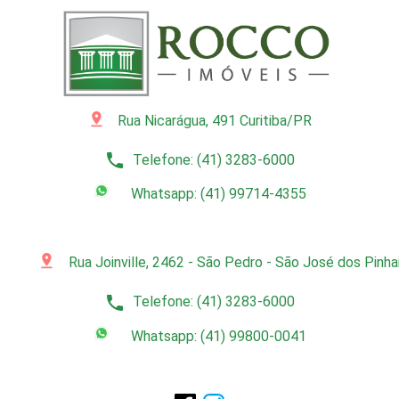
pin_drop
Rua Nicarágua, 491 Curitiba/PR
phone
Telefone: (41) 3283-6000
Whatsapp: (41) 99714-4355
pin_drop
Rua Joinville, 2462 - São Pedro - São José dos Pinh
phone
Telefone: (41) 3283-6000
Whatsapp: (41) 99800-0041