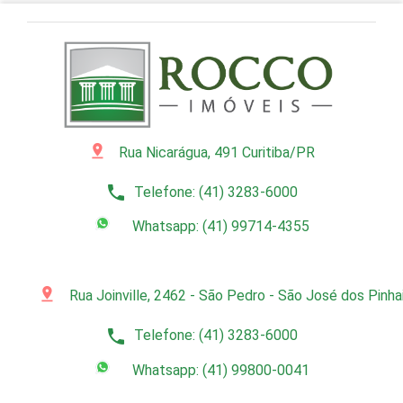
pin_drop
Rua Nicarágua, 491 Curitiba/PR
phone
Telefone: (41) 3283-6000
Whatsapp: (41) 99714-4355
pin_drop
Rua Joinville, 2462 - São Pedro - São José dos Pinh
phone
Telefone: (41) 3283-6000
Whatsapp: (41) 99800-0041