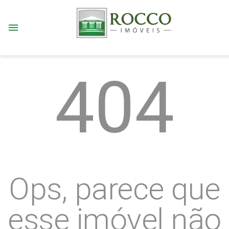
menu
404
Ops, parece que
esse imóvel não