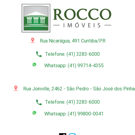
pin_drop
Rua Nicarágua, 491 Curitiba/PR
phone
Telefone: (41) 3283-6000
Whatsapp: (41) 99714-4355
pin_drop
Rua Joinville, 2462 - São Pedro - São José dos Pinh
phone
Telefone: (41) 3283-6000
Whatsapp: (41) 99800-0041