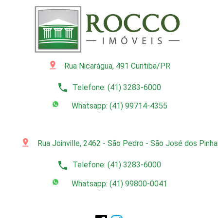
pin_drop
Rua Nicarágua, 491 Curitiba/PR
phone
Telefone: (41) 3283-6000
Whatsapp: (41) 99714-4355
pin_drop
Rua Joinville, 2462 - São Pedro - São José dos Pinh
phone
Telefone: (41) 3283-6000
Whatsapp: (41) 99800-0041