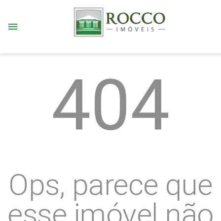
menu
404
Ops, parece que
esse imóvel não