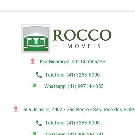
pin_drop
Rua Nicarágua, 491 Curitiba/PR
phone
Telefone: (41) 3283-6000
Whatsapp: (41) 99714-4355
pin_drop
Rua Joinville, 2462 - São Pedro - São José dos Pinh
phone
Telefone: (41) 3283-6000
Whatsapp: (41) 99800-0041