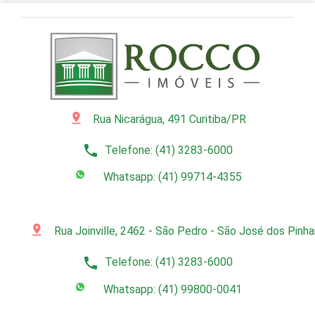
pin_drop
Rua Nicarágua, 491 Curitiba/PR
phone
Telefone: (41) 3283-6000
Whatsapp: (41) 99714-4355
pin_drop
Rua Joinville, 2462 - São Pedro - São José dos Pinh
phone
Telefone: (41) 3283-6000
Whatsapp: (41) 99800-0041