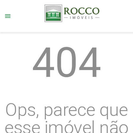
menu
404
Ops, parece que
esse imóvel não