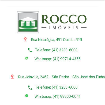
pin_drop
Rua Nicarágua, 491 Curitiba/PR
phone
Telefone: (41) 3283-6000
Whatsapp: (41) 99714-4355
pin_drop
Rua Joinville, 2462 - São Pedro - São José dos Pinh
phone
Telefone: (41) 3283-6000
Whatsapp: (41) 99800-0041