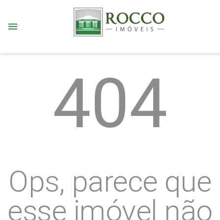
menu
404
Ops, parece que
esse imóvel não