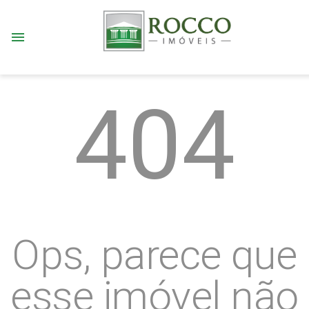
menu
404
Ops, parece que
esse imóvel não