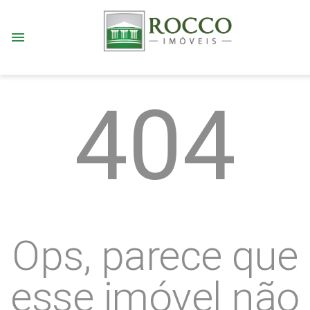
menu
404
Ops, parece que
esse imóvel não