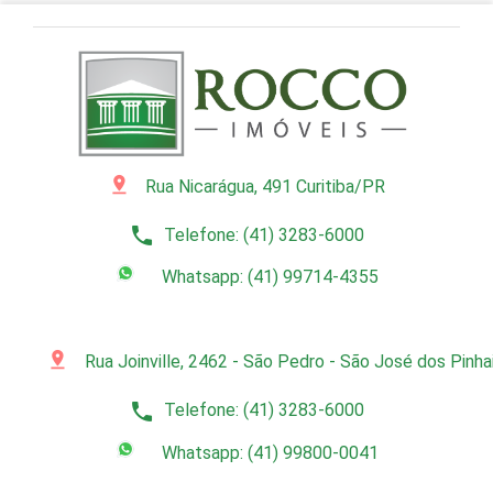
pin_drop
Rua Nicarágua, 491 Curitiba/PR
phone
Telefone: (41) 3283-6000
Whatsapp: (41) 99714-4355
pin_drop
Rua Joinville, 2462 - São Pedro - São José dos Pinh
phone
Telefone: (41) 3283-6000
Whatsapp: (41) 99800-0041