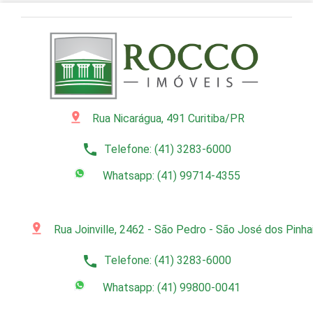
pin_drop
Rua Nicarágua, 491 Curitiba/PR
phone
Telefone: (41) 3283-6000
Whatsapp: (41) 99714-4355
pin_drop
Rua Joinville, 2462 - São Pedro - São José dos Pinh
phone
Telefone: (41) 3283-6000
Whatsapp: (41) 99800-0041