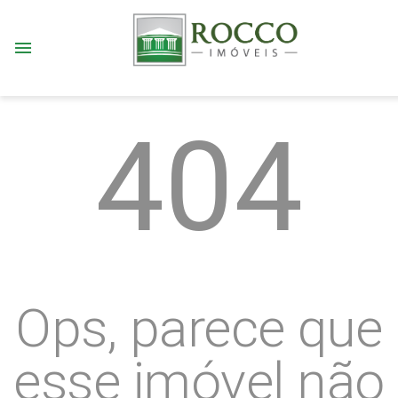
menu
404
Ops, parece que
esse imóvel não