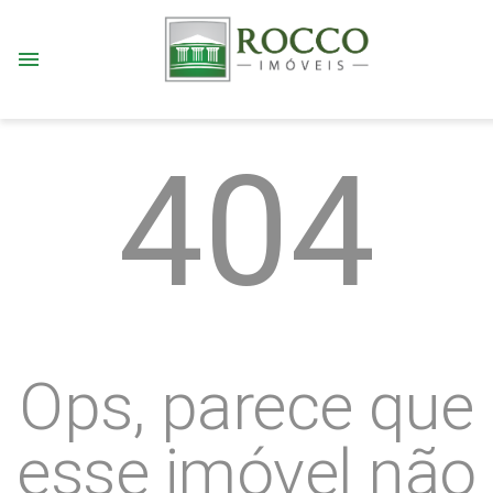
menu
404
Ops, parece que
esse imóvel não