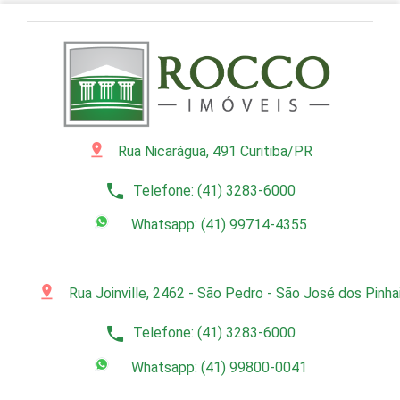
pin_drop
Rua Nicarágua, 491 Curitiba/PR
phone
Telefone: (41) 3283-6000
Whatsapp: (41) 99714-4355
pin_drop
Rua Joinville, 2462 - São Pedro - São José dos Pinh
phone
Telefone: (41) 3283-6000
Whatsapp: (41) 99800-0041