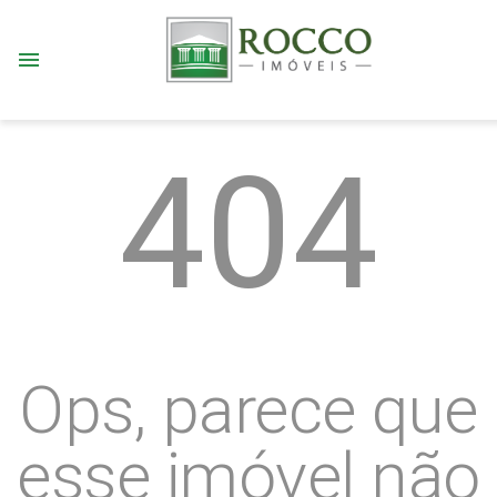
menu
404
Ops, parece que
esse imóvel não