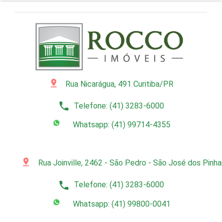
pin_drop
Rua Nicarágua, 491 Curitiba/PR
phone
Telefone: (41) 3283-6000
Whatsapp: (41) 99714-4355
pin_drop
Rua Joinville, 2462 - São Pedro - São José dos Pinh
phone
Telefone: (41) 3283-6000
Whatsapp: (41) 99800-0041