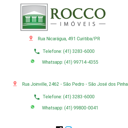
pin_drop
Rua Nicarágua, 491 Curitiba/PR
phone
Telefone: (41) 3283-6000
Whatsapp: (41) 99714-4355
pin_drop
Rua Joinville, 2462 - São Pedro - São José dos Pinh
phone
Telefone: (41) 3283-6000
Whatsapp: (41) 99800-0041