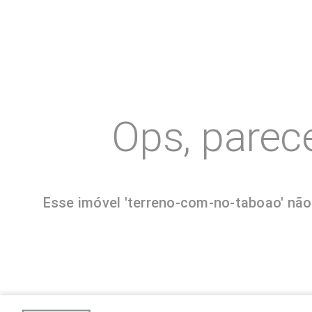
Ops, parec
Esse imóvel 'terreno-com-no-taboao' não 