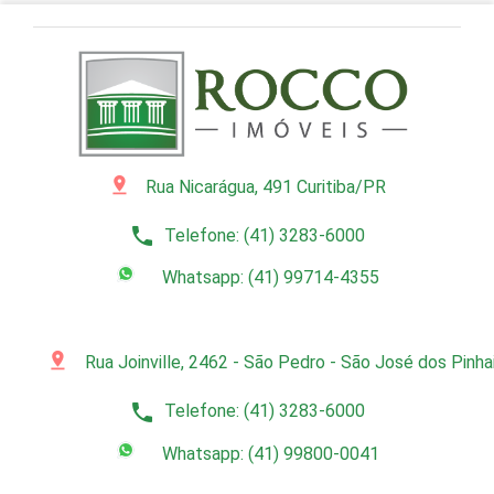
pin_drop
Rua Nicarágua, 491 Curitiba/PR
phone
Telefone: (41) 3283-6000
Whatsapp: (41) 99714-4355
pin_drop
Rua Joinville, 2462 - São Pedro - São José dos Pinh
phone
Telefone: (41) 3283-6000
Whatsapp: (41) 99800-0041