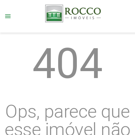
menu
404
Ops, parece que
esse imóvel não