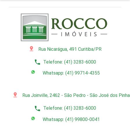
pin_drop
Rua Nicarágua, 491 Curitiba/PR
phone
Telefone: (41) 3283-6000
Whatsapp: (41) 99714-4355
pin_drop
Rua Joinville, 2462 - São Pedro - São José dos Pinh
phone
Telefone: (41) 3283-6000
Whatsapp: (41) 99800-0041