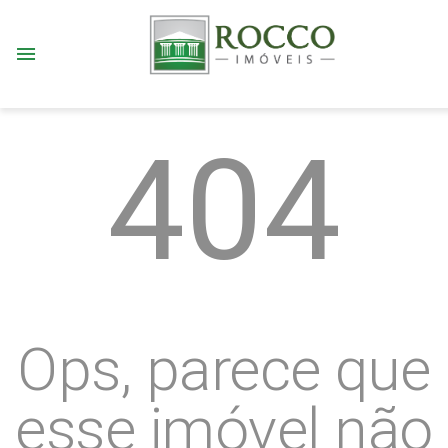
menu
404
Ops, parece que
esse imóvel não