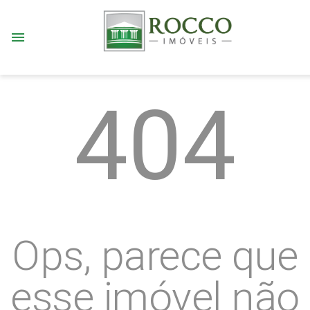
menu
404
Ops, parece que
esse imóvel não