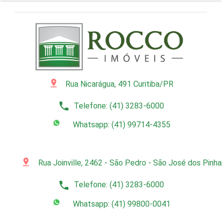
pin_drop
Rua Nicarágua, 491 Curitiba/PR
phone
Telefone: (41) 3283-6000
Whatsapp: (41) 99714-4355
pin_drop
Rua Joinville, 2462 - São Pedro - São José dos Pinh
phone
Telefone: (41) 3283-6000
Whatsapp: (41) 99800-0041