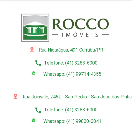
pin_drop
Rua Nicarágua, 491 Curitiba/PR
phone
Telefone: (41) 3283-6000
Whatsapp: (41) 99714-4355
pin_drop
Rua Joinville, 2462 - São Pedro - São José dos Pinh
phone
Telefone: (41) 3283-6000
Whatsapp: (41) 99800-0041