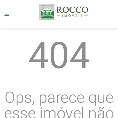
menu
404
Ops, parece que
esse imóvel não