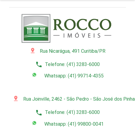
pin_drop
Rua Nicarágua, 491 Curitiba/PR
phone
Telefone: (41) 3283-6000
Whatsapp: (41) 99714-4355
pin_drop
Rua Joinville, 2462 - São Pedro - São José dos Pinh
phone
Telefone: (41) 3283-6000
Whatsapp: (41) 99800-0041