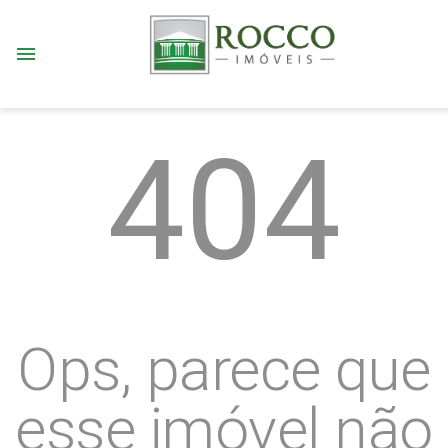
menu
404
Ops, parece que
esse imóvel não