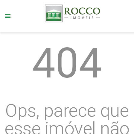
menu
404
Ops, parece que
esse imóvel não