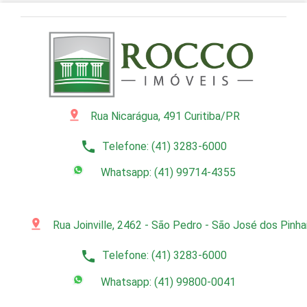
pin_drop
Rua Nicarágua, 491 Curitiba/PR
phone
Telefone: (41) 3283-6000
Whatsapp: (41) 99714-4355
pin_drop
Rua Joinville, 2462 - São Pedro - São José dos Pinh
phone
Telefone: (41) 3283-6000
Whatsapp: (41) 99800-0041