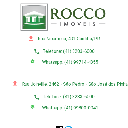
pin_drop
Rua Nicarágua, 491 Curitiba/PR
phone
Telefone: (41) 3283-6000
Whatsapp: (41) 99714-4355
pin_drop
Rua Joinville, 2462 - São Pedro - São José dos Pinh
phone
Telefone: (41) 3283-6000
Whatsapp: (41) 99800-0041