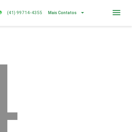
menu
arrow_drop_down
(41) 99714-4355
Mais Contatos
4