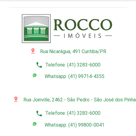
pin_drop
Rua Nicarágua, 491 Curitiba/PR
phone
Telefone: (41) 3283-6000
Whatsapp: (41) 99714-4355
pin_drop
Rua Joinville, 2462 - São Pedro - São José dos Pinh
phone
Telefone: (41) 3283-6000
Whatsapp: (41) 99800-0041