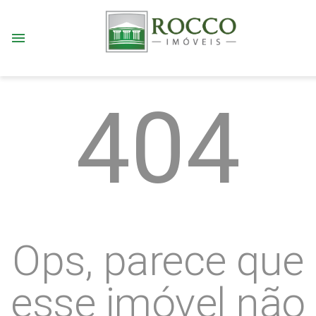
menu
404
Ops, parece que
esse imóvel não