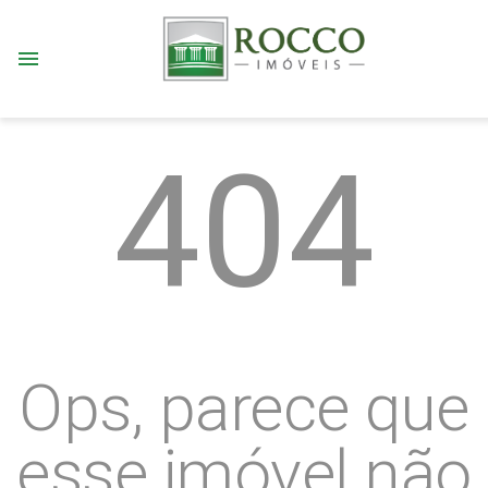
menu
404
Ops, parece que
esse imóvel não