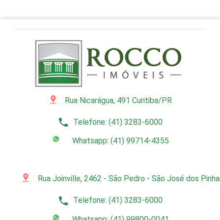
pin_drop
Rua Nicarágua, 491 Curitiba/PR
phone
Telefone: (41) 3283-6000
Whatsapp: (41) 99714-4355
pin_drop
Rua Joinville, 2462 - São Pedro - São José dos Pinh
phone
Telefone: (41) 3283-6000
Whatsapp: (41) 99800-0041