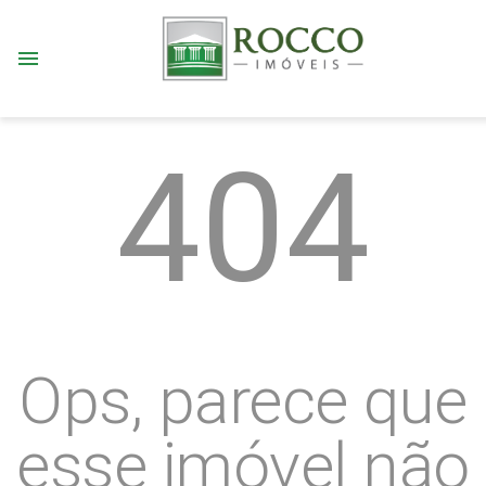
menu
404
Ops, parece que
esse imóvel não