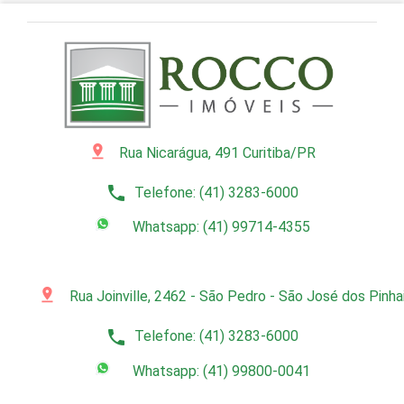
pin_drop
Rua Nicarágua, 491 Curitiba/PR
phone
Telefone: (41) 3283-6000
Whatsapp: (41) 99714-4355
pin_drop
Rua Joinville, 2462 - São Pedro - São José dos Pinh
phone
Telefone: (41) 3283-6000
Whatsapp: (41) 99800-0041