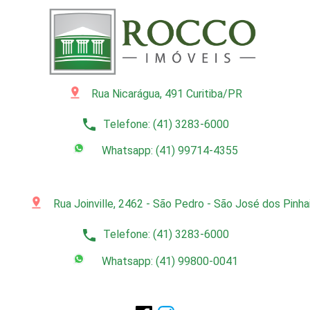
pin_drop
Rua Nicarágua, 491 Curitiba/PR
phone
Telefone: (41) 3283-6000
Whatsapp: (41) 99714-4355
pin_drop
Rua Joinville, 2462 - São Pedro - São José dos Pinh
phone
Telefone: (41) 3283-6000
Whatsapp: (41) 99800-0041