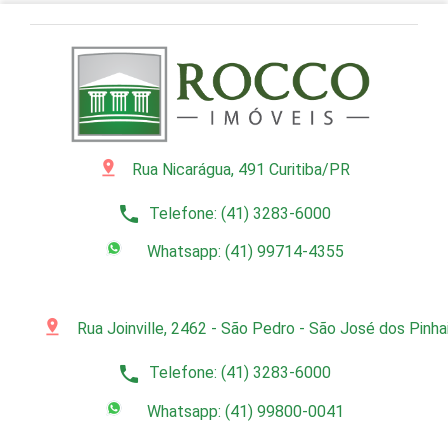
pin_drop
Rua Nicarágua, 491 Curitiba/PR
phone
Telefone: (41) 3283-6000
Whatsapp: (41) 99714-4355
pin_drop
Rua Joinville, 2462 - São Pedro - São José dos Pinh
phone
Telefone: (41) 3283-6000
Whatsapp: (41) 99800-0041