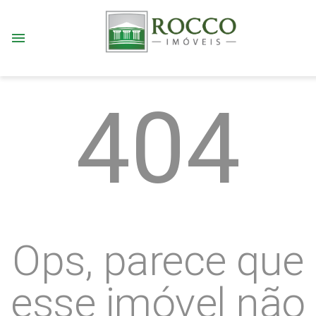
menu
404
Ops, parece que
esse imóvel não