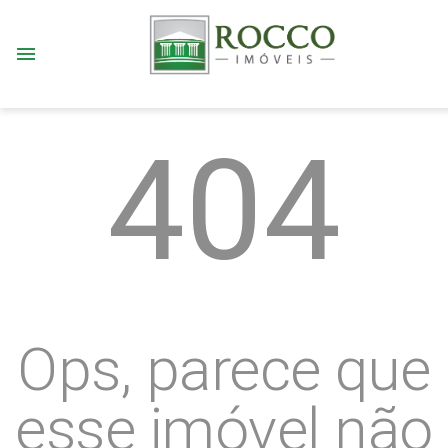
menu
404
Ops, parece que
esse imóvel não