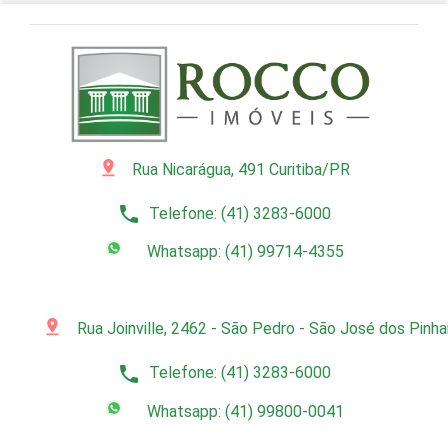
pin_drop
Rua Nicarágua, 491 Curitiba/PR
phone
Telefone: (41) 3283-6000
Whatsapp: (41) 99714-4355
pin_drop
Rua Joinville, 2462 - São Pedro - São José dos Pinh
phone
Telefone: (41) 3283-6000
Whatsapp: (41) 99800-0041