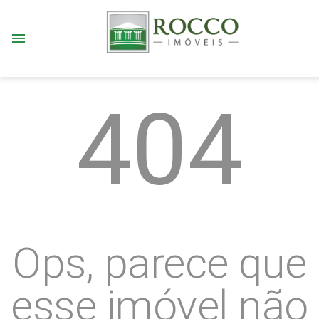
menu
404
Ops, parece que
esse imóvel não