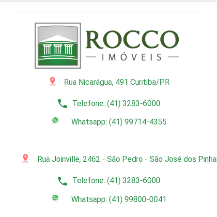
pin_drop
Rua Nicarágua, 491 Curitiba/PR
phone
Telefone: (41) 3283-6000
Whatsapp: (41) 99714-4355
pin_drop
Rua Joinville, 2462 - São Pedro - São José dos Pinh
phone
Telefone: (41) 3283-6000
Whatsapp: (41) 99800-0041