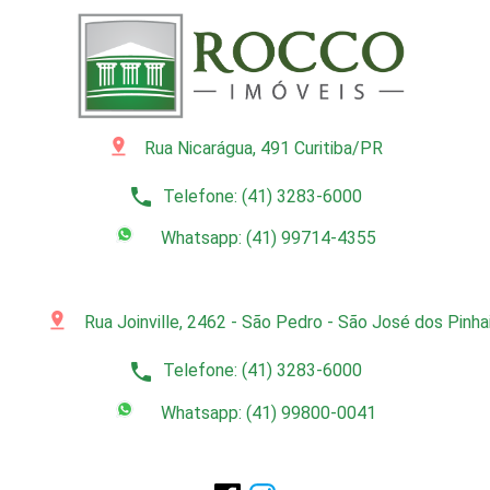
pin_drop
Rua Nicarágua, 491 Curitiba/PR
phone
Telefone: (41) 3283-6000
Whatsapp: (41) 99714-4355
pin_drop
Rua Joinville, 2462 - São Pedro - São José dos Pinh
phone
Telefone: (41) 3283-6000
Whatsapp: (41) 99800-0041