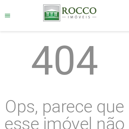
menu
404
Ops, parece que
esse imóvel não