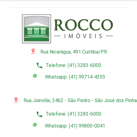
pin_drop
Rua Nicarágua, 491 Curitiba/PR
phone
Telefone: (41) 3283-6000
Whatsapp: (41) 99714-4355
pin_drop
Rua Joinville, 2462 - São Pedro - São José dos Pinh
phone
Telefone: (41) 3283-6000
Whatsapp: (41) 99800-0041