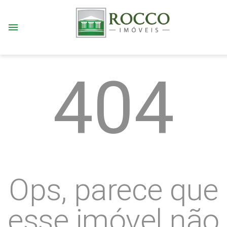
menu
404
Ops, parece que
esse imóvel não