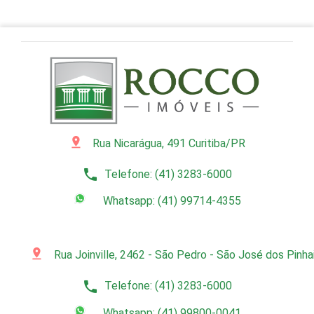
pin_drop
Rua Nicarágua, 491 Curitiba/PR
phone
Telefone: (41) 3283-6000
Whatsapp: (41) 99714-4355
pin_drop
Rua Joinville, 2462 - São Pedro - São José dos Pinh
phone
Telefone: (41) 3283-6000
Whatsapp: (41) 99800-0041